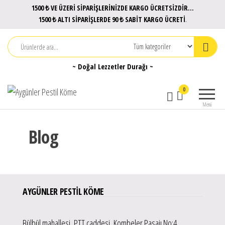
1500 ₺ VE ÜZERİ SİPARİŞLERİNİZDE KARGO ÜCRETSİZDİR...
1500 ₺ ALTI SİPARİŞLERDE 90 ₺ SABİT KARGO ÜCRETİ
.
~ Doğal Lezzetler Durağı ~
Aygünler
Doğal
0
Pestil
Lezzetler
Menü
Durağı
Köme
Blog
AYGÜNLER PESTIL KÖME
Bülbül mahallesi, PTT caddesi, Kombeler Pasajı No:4